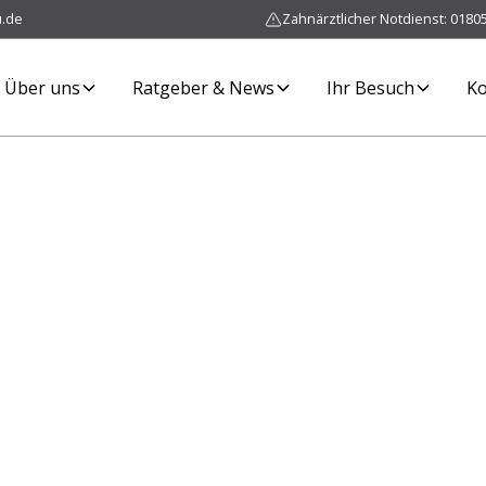
u.de
Zahnärztlicher Notdienst: 01805 
Über uns
Ratgeber & News
Ihr Besuch
Ko
lang
ähne.
in in Frankenau für
.
kennenlernen